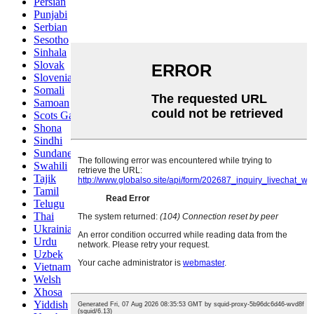
Persian
Punjabi
Serbian
Sesotho
Sinhala
Slovak
Slovenian
Somali
Samoan
Scots Gaelic
Shona
Sindhi
Sundanese
Swahili
Tajik
Tamil
Telugu
Thai
Ukrainian
Urdu
Uzbek
Vietnamese
Welsh
Xhosa
Yiddish