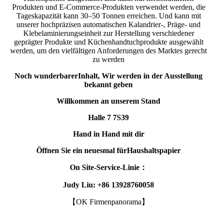
Produkten und E-Commerce-Produkten verwendet werden, die
Tageskapazität kann 30–50 Tonnen erreichen. Und kann mit
unserer hochpräzisen automatischen Kalandrier-, Präge- und
Klebelaminierungseinheit zur Herstellung verschiedener
geprägter Produkte und Küchenhandtuchprodukte ausgewählt
werden, um den vielfältigen Anforderungen des Marktes gerecht
zu werden
Noch wunderbarer
Inhalt
,
Wir werden in der Ausstellung
bekannt geben
Willkommen an unserem Stand
Halle 7 7S39
Hand in Hand mit dir
Öffnen Sie ein neues
mal
für
Haushaltspapier
O
n Site-Service-Linie
：
Judy Liu: +86 13928760058
【
OK Firmenpanorama
】