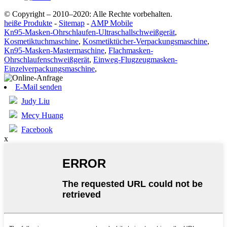
© Copyright – 2010–2020: Alle Rechte vorbehalten.
heiße Produkte
-
Sitemap
-
AMP Mobile
Kn95-Masken-Ohrschlaufen-Ultraschallschweißgerät
,
Kosmetiktuchmaschine
,
Kosmetiktücher-Verpackungsmaschine
,
Kn95-Masken-Mastermaschine
,
Flachmasken-
Ohrschlaufenschweißgerät
,
Einweg-Flugzeugmasken-
Einzelverpackungsmaschine
,
E-Mail senden
Judy Liu
Mecy Huang
Facebook
x