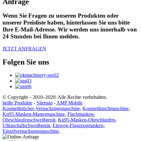
Anfrage
Wenn Sie Fragen zu unseren Produkten oder
unserer Preisliste haben, hinterlassen Sie uns bitte
Ihre E-Mail-Adresse. Wir werden uns innerhalb von
24 Stunden bei Ihnen melden.
JETZT ANFRAGEN
Folgen Sie uns
© Copyright – 2010–2020: Alle Rechte vorbehalten.
heiße Produkte
-
Sitemap
-
AMP Mobile
Kosmetiktücher-Verpackungsmaschine
,
Kosmetiktuchmaschine
,
Kn95-Masken-Mastermaschine
,
Flachmasken-
Ohrschlaufenschweißgerät
,
Kn95-Masken-Ohrschlaufen-
Ultraschallschweißgerät
,
Einweg-Flugzeugmasken-
Einzelverpackungsmaschine
,