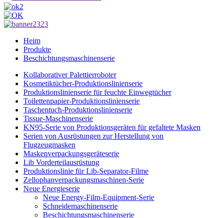
Heim
Produkte
Beschichtungsmaschinenserie
Kollaborativer Palettierroboter
Kosmetiktücher-Produktionslinienserie
Produktionslinienserie für feuchte Einwegtücher
Toilettenpapier-Produktionslinienserie
Taschentuch-Produktionslinienserie
Tissue-Maschinenserie
KN95-Serie von Produktionsgeräten für gefaltete Masken
Serien von Ausrüstungen zur Herstellung von
Flugzeugmasken
Maskenverpackungsgeräteserie
Lib Vorderteilausrüstung
Produktionslinie für Lib-Separator-Filme
Zellophanverpackungsmaschinen-Serie
Neue Energieserie
Neue Energy-Film-Equipment-Serie
Schneidemaschinenserie
Beschichtungsmaschinenserie