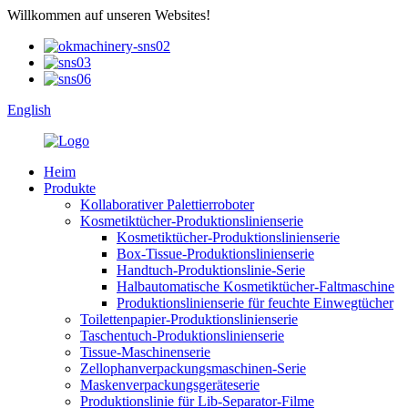
Willkommen auf unseren Websites!
English
Heim
Produkte
Kollaborativer Palettierroboter
Kosmetiktücher-Produktionslinienserie
Kosmetiktücher-Produktionslinienserie
Box-Tissue-Produktionslinienserie
Handtuch-Produktionslinie-Serie
Halbautomatische Kosmetiktücher-Faltmaschine
Produktionslinienserie für feuchte Einwegtücher
Toilettenpapier-Produktionslinienserie
Taschentuch-Produktionslinienserie
Tissue-Maschinenserie
Zellophanverpackungsmaschinen-Serie
Maskenverpackungsgeräteserie
Produktionslinie für Lib-Separator-Filme