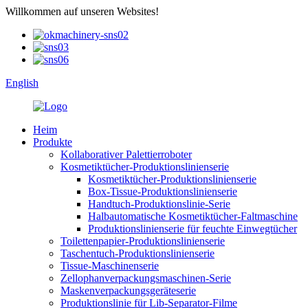
Willkommen auf unseren Websites!
English
Heim
Produkte
Kollaborativer Palettierroboter
Kosmetiktücher-Produktionslinienserie
Kosmetiktücher-Produktionslinienserie
Box-Tissue-Produktionslinienserie
Handtuch-Produktionslinie-Serie
Halbautomatische Kosmetiktücher-Faltmaschine
Produktionslinienserie für feuchte Einwegtücher
Toilettenpapier-Produktionslinienserie
Taschentuch-Produktionslinienserie
Tissue-Maschinenserie
Zellophanverpackungsmaschinen-Serie
Maskenverpackungsgeräteserie
Produktionslinie für Lib-Separator-Filme