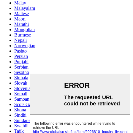
Malay
Malayalam
Maltese
Maori
Marathi
Mongolian
Burmese
Nepali
Norwegian
Pashto
Persian
Punjabi
Serbian
Sesotho
Sinhala
Slovak
Slovenian
Somali
Samoan
Scots Gaelic
Shona
Sindhi
Sundanese
Swahili
Tajik