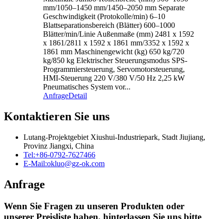
mm/1050–1450 mm/1450–2050 mm Separate
Geschwindigkeit (Protokolle/min) 6–10
Blattseparationsbereich (Blätter) 600–1000
Blätter/min/Linie Außenmaße (mm) 2481 x 1592
x 1861/2811 x 1592 x 1861 mm/3352 x 1592 x
1861 mm Maschinengewicht (kg) 650 kg/720
kg/850 kg Elektrischer Steuerungsmodus SPS-
Programmiersteuerung, Servomotorsteuerung,
HMI-Steuerung 220 V/380 V/50 Hz 2,25 kW
Pneumatisches System vor...
Anfrage
Detail
Kontaktieren Sie uns
Lutang-Projektgebiet Xiushui-Industriepark, Stadt Jiujiang,
Provinz Jiangxi, China
Tel:
+86-0792-7627466
E-Mail:
okluo@gz-ok.com
Anfrage
Wenn Sie Fragen zu unseren Produkten oder
unserer Preisliste haben, hinterlassen Sie uns bitte