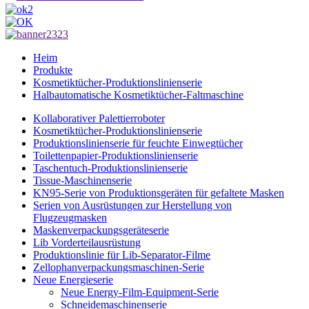
Heim
Produkte
Kosmetiktücher-Produktionslinienserie
Halbautomatische Kosmetiktücher-Faltmaschine
Kollaborativer Palettierroboter
Kosmetiktücher-Produktionslinienserie
Produktionslinienserie für feuchte Einwegtücher
Toilettenpapier-Produktionslinienserie
Taschentuch-Produktionslinienserie
Tissue-Maschinenserie
KN95-Serie von Produktionsgeräten für gefaltete Masken
Serien von Ausrüstungen zur Herstellung von
Flugzeugmasken
Maskenverpackungsgeräteserie
Lib Vorderteilausrüstung
Produktionslinie für Lib-Separator-Filme
Zellophanverpackungsmaschinen-Serie
Neue Energieserie
Neue Energy-Film-Equipment-Serie
Schneidemaschinenserie